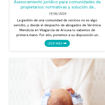
Asesoramiento jurídico para comunidades de
propietarios: normativas y solución de
disputas
19/06/2024
La gestión de una comunidad de vecinos no es algo
sencillo, y desde el despacho de abogados de Verónica
Mendoza en Vilagarcía de Arousa lo sabemos de
primera mano. Por ello, ponemos a su disposición un
servicio integral de asesoramiento jurídico en materia de
LEER MÁS
Propiedad Horizontal, abarcando todas las áreas
legales que afectan a su comunidad. Antes que nada, es
fundamental conocer las principales normativas que
regulan las comunidades de propietarios. La Ley de
Propiedad Horizontal (LPH) es la b...