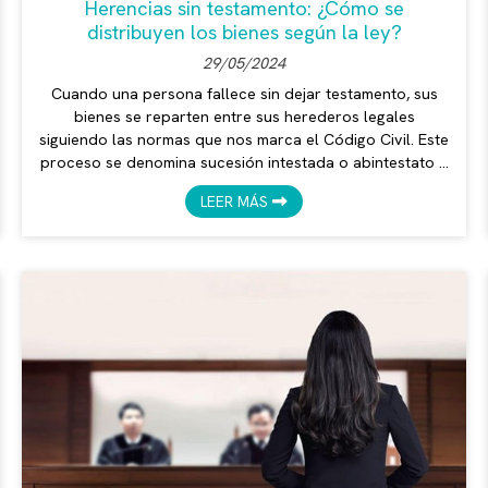
Herencias sin testamento: ¿Cómo se
distribuyen los bienes según la ley?
29/05/2024
Cuando una persona fallece sin dejar testamento, sus
bienes se reparten entre sus herederos legales
siguiendo las normas que nos marca el Código Civil. Este
proceso se denomina sucesión intestada o abintestato y
puede ser más complejo y costoso que si hubiera un
LEER MÁS
testamento. De todo lo que implica le hablamos en este
artículo desde el despacho de Verónica Mendoza,
abogada en Vilagarcía de Arousa. ¿Quiénes son los
herederos legales? Los herederos legales son las
personas que tienen derecho a rec...