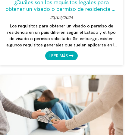
¿Cuáles son los requisitos legales para
obtener un visado o permiso de residencia en
un país?
23/04/2024
Los requisitos para obtener un visado o permiso de
residencia en un país difieren según el Estado y el tipo
de visado o permiso solicitado. Sin embargo, existen
algunos requisitos generales que suelen aplicarse en la
mayoría de los países. A continuación, la abogada
LEER MÁS
Verónica Mendoza, en Vilagarcía de Arousa, le cuenta
todo lo que necesita saber al respecto. Requisitos
generales Ser ciudadano de un país extranjero. Solo los
ciudadanos extranjeros pueden solicitar un visado o
permiso de reside...