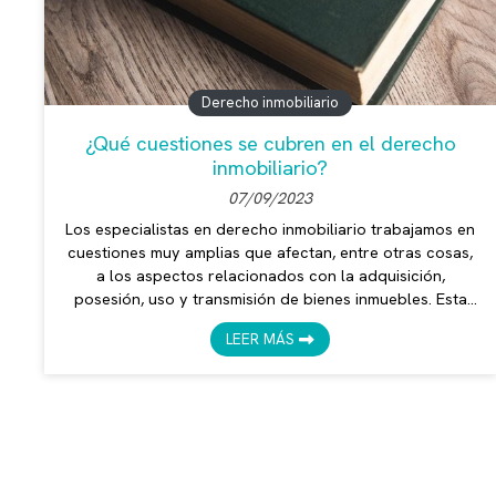
Derecho inmobiliario
¿Qué cuestiones se cubren en el derecho
inmobiliario?
07/09/2023
Los especialistas en derecho inmobiliario trabajamos en
cuestiones muy amplias que afectan, entre otras cosas,
a los aspectos relacionados con la adquisición,
posesión, uso y transmisión de bienes inmuebles. Esta
definición engloba un poco de forma general los
LEER MÁS
cimientos de nuestro trabajo, aunque desde el
despacho de Verónica Mendoza, abogada en Vilagarcía
de Arousa, nos hemos puesto manos a la obra para
explicar los detalles un poco más en profundidad en
TEMAS
este artículo. Asistimos en compraventa...
Derecho inmobiliario
Derecho laboral
Asesoram
3
1