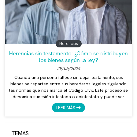
Herencias
Herencias sin testamento: ¿Cómo se distribuyen
los bienes según la ley?
29/05/2024
Cuando una persona fallece sin dejar testamento, sus
bienes se reparten entre sus herederos legales siguiendo
las normas que nos marca el Código Civil. Este proceso se
denomina sucesión intestada o abintestato y puede ser
más complejo y costoso que si hubiera un testamento. De
LEER MÁS
todo lo que implica le hablamos en este artículo desde el
despacho de Verónica Mendoza, abogada en Vilagarcía
de Arousa. ¿Quiénes son los herederos legales? Los
herederos legales son las personas que tienen derecho a
TEMAS
rec...