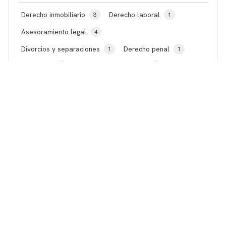
Derecho inmobiliario
Derecho laboral
3
1
Asesoramiento legal
4
Divorcios y separaciones
Derecho penal
1
1
Herencias
TODAS LAS NOTICIAS
1
11
2024
2023