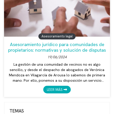
Asesoramiento legal
Asesoramiento jurídico para comunidades de
propietarios: normativas y solución de disputas
19/06/2024
La gestión de una comunidad de vecinos no es algo
sencillo, y desde el despacho de abogados de Verónica
Mendoza en Vilagarcía de Arousa lo sabemos de primera
mano. Por ello, ponemos a su disposición un servicio
integral de asesoramiento jurídico en materia de
LEER MÁS
Propiedad Horizontal, abarcando todas las áreas legales
que afectan a su comunidad. Antes que nada, es
fundamental conocer las principales normativas que
regulan las comunidades de propietarios. La Ley de
TEMAS
Propiedad Horizontal (LPH) es la b...