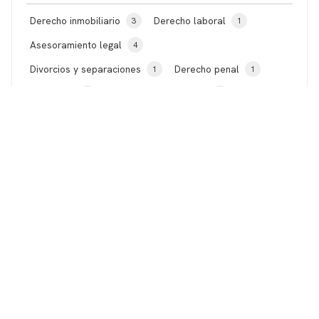
Derecho inmobiliario
Derecho laboral
3
1
Asesoramiento legal
4
Divorcios y separaciones
Derecho penal
1
1
Herencias
TODAS LAS NOTICIAS
1
11
2024
2023